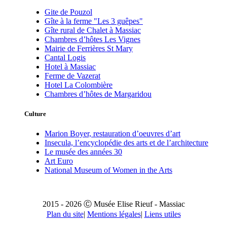
Gite de Pouzol
Gîte à la ferme "Les 3 guêpes"
Gîte rural de Chalet à Massiac
Chambres d’hôtes Les Vignes
Mairie de Ferrières St Mary
Cantal Logis
Hotel à Massiac
Ferme de Vazerat
Hotel La Colombière
Chambres d’hôtes de Margaridou
Culture
Marion Boyer, restauration d’oeuvres d’art
Insecula, l’encyclopédie des arts et de l’architecture
Le musée des années 30
Art Euro
National Museum of Women in the Arts
2015 - 2026 Ⓒ Musée Elise Rieuf - Massiac
Plan du site
|
Mentions légales
|
Liens utiles