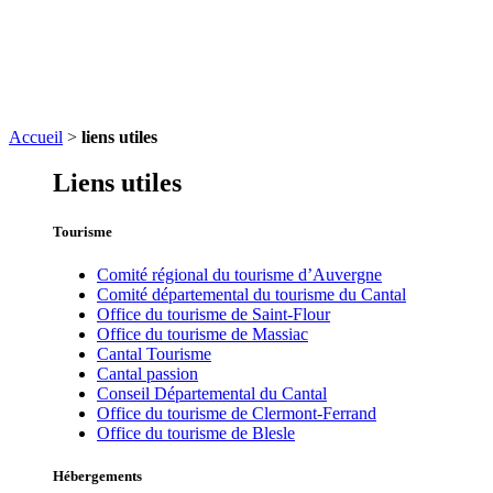
Accueil
>
liens utiles
Liens utiles
Tourisme
Comité régional du tourisme d’Auvergne
Comité départemental du tourisme du Cantal
Office du tourisme de Saint-Flour
Office du tourisme de Massiac
Cantal Tourisme
Cantal passion
Conseil Départemental du Cantal
Office du tourisme de Clermont-Ferrand
Office du tourisme de Blesle
Hébergements